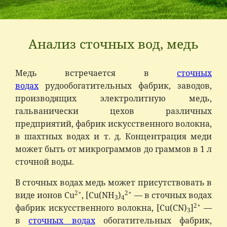
Анализ сточных вод, медь
Медь встречается в
сточных
водах
рудообогатительных фаб­рик, заводов,
производящих электролитную медь,
гальванически цехов различных
предприятий, фабрик искусственного волокна,
в шахтных водах и т. д. Концентрация меди
может быть от микро­граммов до граммов в 1 л
сточной воды.
В сточных водах медь может присутствовать в
2+
2+
виде ионов Cu
, [Cu(NH
)
— в сточных водах
3
4
2+
фабрик искусственного во­локна, [Cu(CN)
]
—
3
в
сточных водах
обогатительных фабрик,