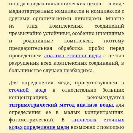
иногда в во­дах гальванических цехов — в виде
меднотартратных комплексов и комплексов с
другими органическими лигандами. Многие
из этих комплексных соединений
чрезвычайно устойчивы, особенно цианидные
и роданидные комплексы, поэтому
предварительная обработка пробы перед
проведением
анализа сточной воды
с целью
разрушения всех комплексных соедине­ний, в
большинстве случаев необходима.
Для определения меди, присутствующей в
сточной воде
в от­носительно больших
концентрациях, рекомендуется
титриметрический метод
анализа воды
, для
определения ее в малых концентрациях
фотометрический. В
ливневых сточных
водах
определение меди
возможно с помощью