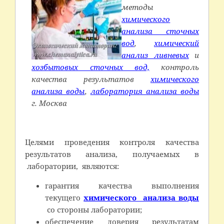
методы
химического
анализа сточных
вод
,
химический
анализ ливневых
и
хозбытовых сточных вод,
контроль
качества результатов
химического
анализа воды
,
лаборатория анализа воды
г. Москва
Целями проведения контроля качества
результатов анализа, получаемых в
лаборатории, яв­ляются:
гарантия качества выполнения
текущего
химического анализа воды
со стороны лаборатории;
обеспечение доверия результатам